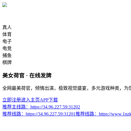
真人
体育
电子
电竞
捕鱼
棋牌
美女荷官 · 在线发牌
全网最美荷官，倾情出演，极致视觉盛宴，多元游戏种类，为
立即注册
进入主页
APP下载
推荐主线路：
https://34.96.227.59:31202
推荐线路：
https://34.96.227.59:31201
推荐线路：
https://www.1nz