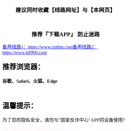
建议同时收藏【线路网址】与【本网页】
推荐『下载APP』 防止迷路
备用线路
1
：
https://www.rznbm.com
备用线路
2
：
https://www.k8900.com
推荐浏览器：
谷歌、Safari、火狐、Edge
温馨提示：
为了您的隐私安全，请勿与"国家反诈中心"APP同设备使用！