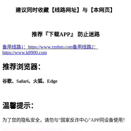
建议同时收藏【线路网址】与【本网页】
推荐『下载APP』 防止迷路
备用线路
1
：
https://www.rznbm.com
备用线路
2
：
https://www.k8900.com
推荐浏览器：
谷歌、Safari、火狐、Edge
温馨提示：
为了您的隐私安全，请勿与"国家反诈中心"APP同设备使用！