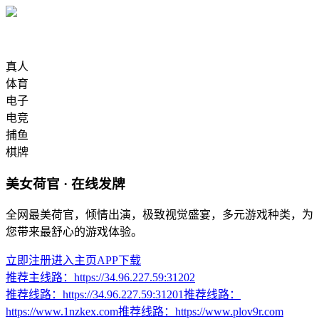
真人
体育
电子
电竞
捕鱼
棋牌
美女荷官 · 在线发牌
全网最美荷官，倾情出演，极致视觉盛宴，多元游戏种类，为
您带来最舒心的游戏体验。
立即注册
进入主页
APP下载
推荐主线路：
https://34.96.227.59:31202
推荐线路：
https://34.96.227.59:31201
推荐线路：
https://www.1nzkex.com
推荐线路：
https://www.plov9r.com