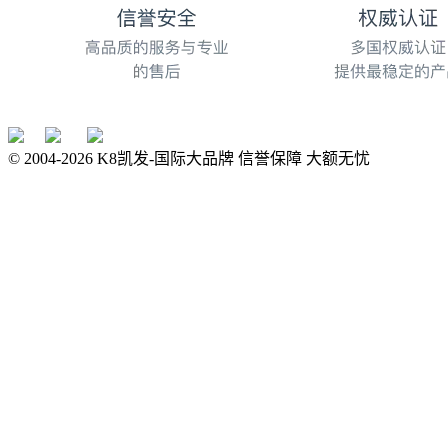
© 2004-
2026
K8凯发-国际大品牌 信誉保障 大额无忧