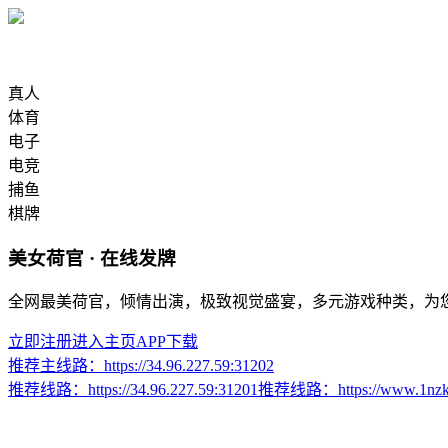
真人
体育
电子
电竞
捕鱼
棋牌
美女荷官 · 在线发牌
全网最美荷官，倾情出演，极致视觉盛宴，多元游戏种类，为
立即注册
进入主页
APP下载
推荐主线路：
https://34.96.227.59:31202
推荐线路：
https://34.96.227.59:31201
推荐线路：
https://www.1nz