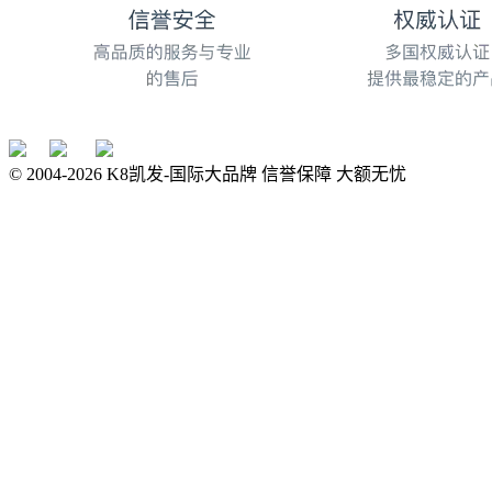
© 2004-
2026
K8凯发-国际大品牌 信誉保障 大额无忧