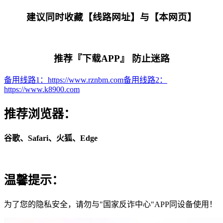
建议同时收藏【线路网址】与【本网页】
推荐『下载APP』 防止迷路
备用线路
1
：
https://www.rznbm.com
备用线路
2
：
https://www.k8900.com
推荐浏览器：
谷歌、Safari、火狐、Edge
温馨提示：
为了您的隐私安全，请勿与"国家反诈中心"APP同设备使用！